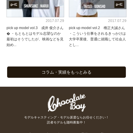
2017.07.29
2017.07.29
pick up model vol.3 成井 俊介さん
pick up model vol.2 権正大誠さん
� ・もともとはモデル志望なのか
・こういう仕事をされるきっかけは
最初はそうでしたが、映画などを見
大学卒業後、普通に就職して社会人
始め...
とし...
コラム・実績をもっとみる
モデルキャスティング・モデル派遣ならお任せください！
読者モデルも随時募集中！