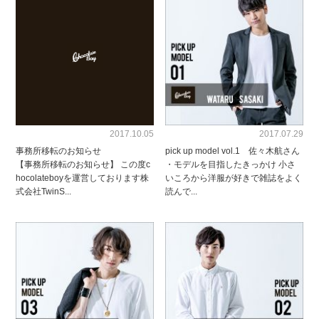
2017.10.05
2017.07.29
事務所移転のお知らせ
pick up model vol.1 佐々木航さん
【事務所移転のお知らせ】 この度c
・モデルを目指したきっかけ 小さ
hocolateboyを運営しております株
いころから洋服が好きで雑誌をよく
式会社TwinS...
読んで...