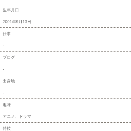
生年月日
2001年9月13日
仕事
-
ブログ
-
出身地
-
趣味
アニメ、ドラマ
特技