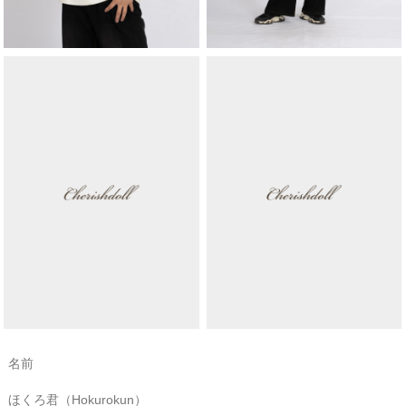
名前
ほくろ君（Hokurokun）