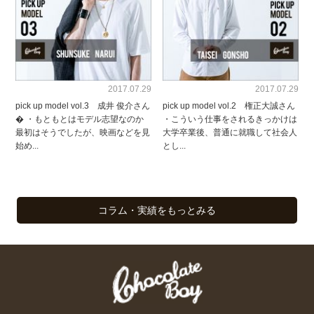
2017.07.29
2017.07.29
pick up model vol.3 成井 俊介さん
pick up model vol.2 権正大誠さん
� ・もともとはモデル志望なのか
・こういう仕事をされるきっかけは
最初はそうでしたが、映画などを見
大学卒業後、普通に就職して社会人
始め...
とし...
コラム・実績をもっとみる