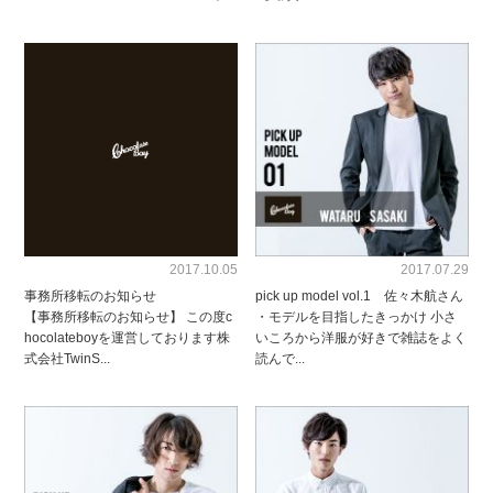
2017.10.05
2017.07.29
事務所移転のお知らせ
pick up model vol.1 佐々木航さん
【事務所移転のお知らせ】 この度c
・モデルを目指したきっかけ 小さ
hocolateboyを運営しております株
いころから洋服が好きで雑誌をよく
式会社TwinS...
読んで...