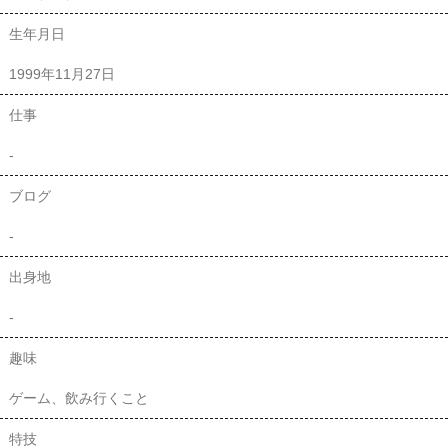
生年月日
1999年11月27日
仕事
-
ブログ
-
出身地
-
趣味
ゲーム、飲み行くこと
特技