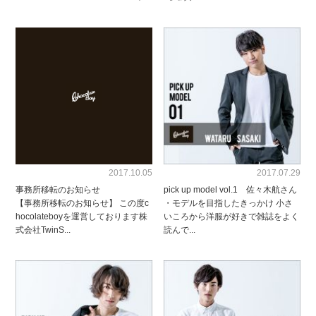
2017.10.05
2017.07.29
事務所移転のお知らせ
pick up model vol.1 佐々木航さん
【事務所移転のお知らせ】 この度c
・モデルを目指したきっかけ 小さ
hocolateboyを運営しております株
いころから洋服が好きで雑誌をよく
式会社TwinS...
読んで...