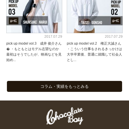
2017.07.29
2017.07.29
pick up model vol.3 成井 俊介さん
pick up model vol.2 権正大誠さん
� ・もともとはモデル志望なのか
・こういう仕事をされるきっかけは
最初はそうでしたが、映画などを見
大学卒業後、普通に就職して社会人
始め...
とし...
コラム・実績をもっとみる