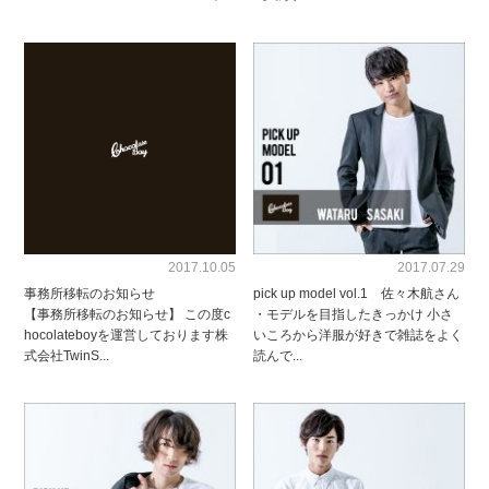
2017.10.05
2017.07.29
事務所移転のお知らせ
pick up model vol.1 佐々木航さん
【事務所移転のお知らせ】 この度c
・モデルを目指したきっかけ 小さ
hocolateboyを運営しております株
いころから洋服が好きで雑誌をよく
式会社TwinS...
読んで...