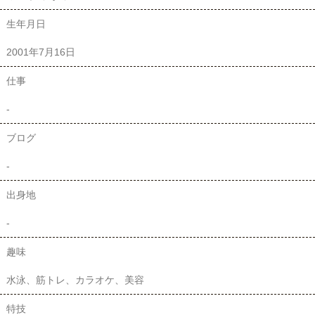
生年月日
2001年7月16日
仕事
-
ブログ
-
出身地
-
趣味
水泳、筋トレ、カラオケ、美容
特技