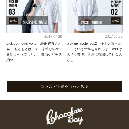
2017.07.29
2017.07.29
pick up model vol.3 成井 俊介さん
pick up model vol.2 権正大誠さん
� ・もともとはモデル志望なのか
・こういう仕事をされるきっかけは
最初はそうでしたが、映画などを見
大学卒業後、普通に就職して社会人
始め...
とし...
コラム・実績をもっとみる