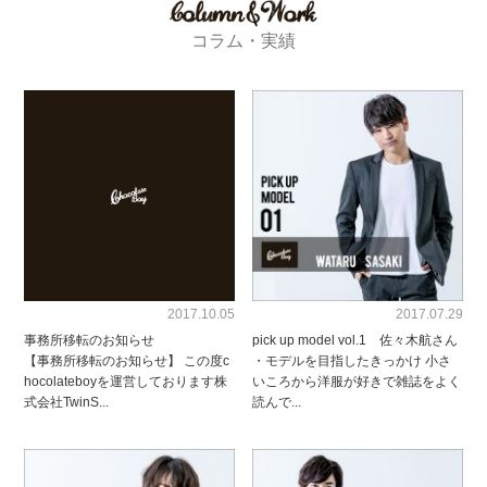
コラム・実績
2017.10.05
2017.07.29
事務所移転のお知らせ
pick up model vol.1 佐々木航さん
【事務所移転のお知らせ】 この度c
・モデルを目指したきっかけ 小さ
hocolateboyを運営しております株
いころから洋服が好きで雑誌をよく
式会社TwinS...
読んで...