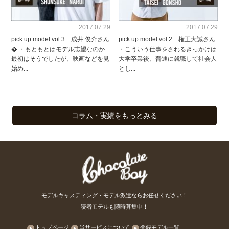
2017.07.29
2017.07.29
pick up model vol.3 成井 俊介さん
pick up model vol.2 権正大誠さん
� ・もともとはモデル志望なのか
・こういう仕事をされるきっかけは
最初はそうでしたが、映画などを見
大学卒業後、普通に就職して社会人
始め...
とし...
コラム・実績をもっとみる
モデルキャスティング・モデル派遣ならお任せください！
読者モデルも随時募集中！
トップページ
当サービスについて
登録モデル一覧