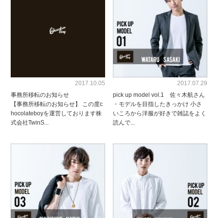
2017.10.05
2017.07.29
事務所移転のお知らせ
pick up model vol.1 佐々木航さん
【事務所移転のお知らせ】 この度c
・モデルを目指したきっかけ 小さ
hocolateboyを運営しております株
いころから洋服が好きで雑誌をよく
式会社TwinS...
読んで...