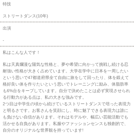
特技
ストリートダンス(10年)
出演
-
私はこんな人です！
私は天真爛漫な陽気な性格と、夢や希望に向かって挑戦し続ける忍
耐強い性格が大きく占めています。大学在学中に日本を一周したい
という思いで47都道府県全て自由に旅をして回ったり、体を鍛えて
格好良い体を作りたいという思いでトレーニングに励み、体脂肪率
も6%台をキープしています。自分で決めたことは必ず実現させられ
る行動力がある点は、私の大きな強みです。
2つ目は中学生の頃から続けているストリートダンスで培った表現力
と明るさです。お客さんを笑顔にし、時に魅了できる表現力は誰に
も負けない自信があります。それはモデルや、幅広い芸能活動でも
活かせる自負があります。私服やファッションセンスも独創的で、
自分のオリジナルな世界観を持っています!