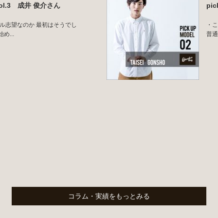
l vol.3 成井 俊介さん
pi
デル志望なのか 最初はそうでし
・こ
...
普通
コラム・実績をもっとみる