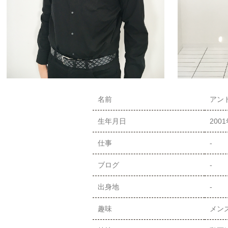
名前
アンド
生年月日
200
仕事
-
ブログ
-
出身地
-
趣味
メン