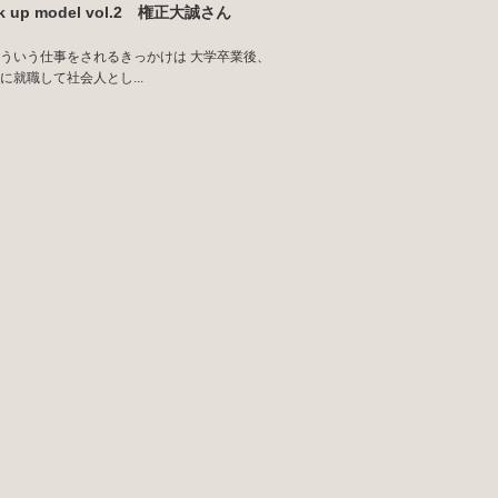
ck up model vol.2 権正大誠さん
ういう仕事をされるきっかけは 大学卒業後、
に就職して社会人とし...