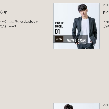
201
知らせ
pi
 この度chocolateboyを
・モ
TwinS...
が好
201