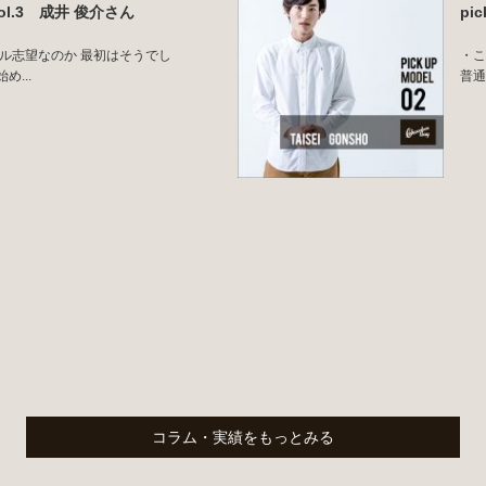
l vol.3 成井 俊介さん
pi
デル志望なのか 最初はそうでし
・こ
...
普通
コラム・実績をもっとみる