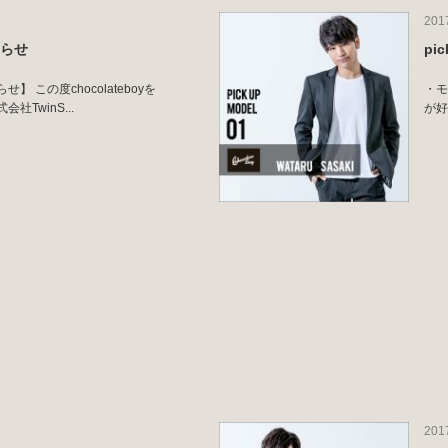
201
知らせ
pi
 この度chocolateboyを
・モ
TwinS...
が好
201