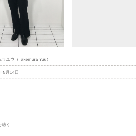
ラユウ（Takemura Yuu）
0年5月14日
を聴く