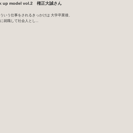
ck up model vol.2 権正大誠さん
ういう仕事をされるきっかけは 大学卒業後、
に就職して社会人とし...