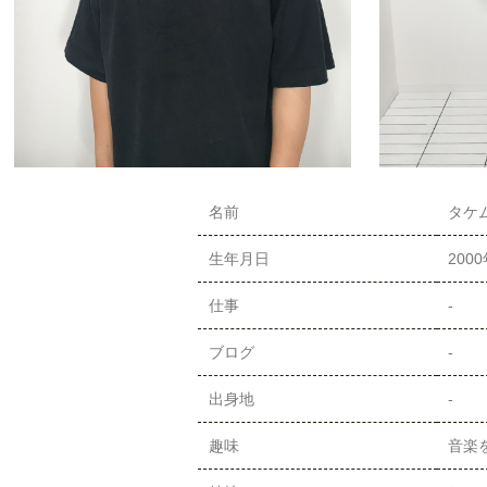
名前
タケム
生年月日
200
仕事
-
ブログ
-
出身地
-
趣味
音楽