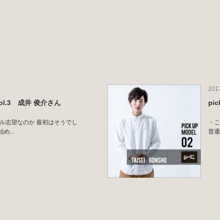
201
l vol.3 成井 俊介さん
pi
デル志望なのか 最初はそうでし
・こ
...
普通