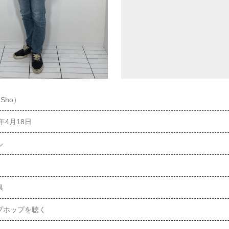
（Sho）
5年4月18日
ル
県
プホップを聴く