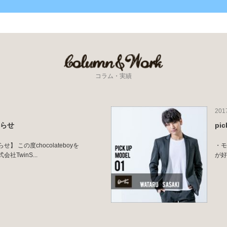
コラム・実績
201
知らせ
pi
 この度chocolateboyを
・モ
TwinS...
が好