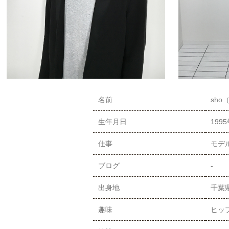
名前
sho
生年月日
199
仕事
モデ
ブログ
-
出身地
千葉
趣味
ヒッ