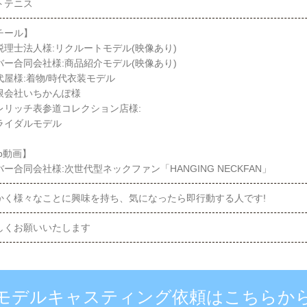
トテニス
チール】
税理士法人様:リクルートモデル(映像あり)
バー合同会社様:商品紹介モデル(映像あり)
代屋様:着物/時代衣装モデル
限会社いちかんぽ様
リッチ表参道コレクション店様:
イダルモデル
b動画】
ー合同会社様:次世代型ネックファン「HANGING NECKFAN」
かく様々なことに興味を持ち、気になったら即行動する人です!
しくお願いいたします
モデルキャスティング依頼はこちらか