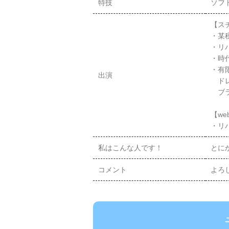
特技
ソフ
【ス
・某
・リ
・時
・有
出演
ドレ
ブラ
【we
・リバ
私はこんな人です！
とに
コメント
よろ