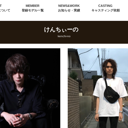
T
MEMBER
NEWS&WORK
CASTING
について
登録モデル一覧
お知らせ・実績
キャスティング依頼
けんちぃーの
kenchi-no