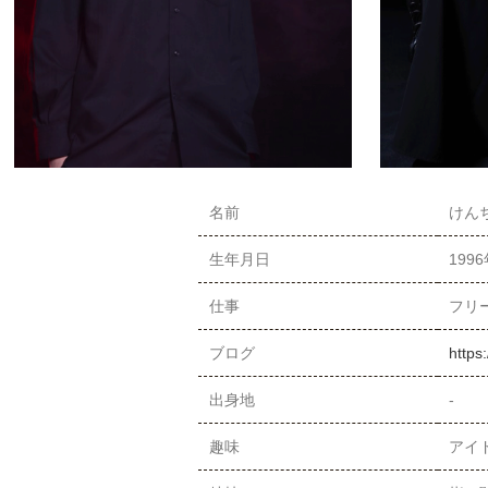
名前
けんち
生年月日
199
仕事
フリ
ブログ
https
出身地
-
趣味
アイ