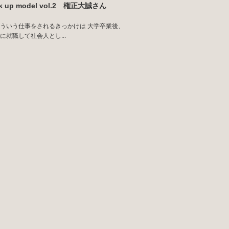
ck up model vol.2 権正大誠さん
ういう仕事をされるきっかけは 大学卒業後、
に就職して社会人とし...