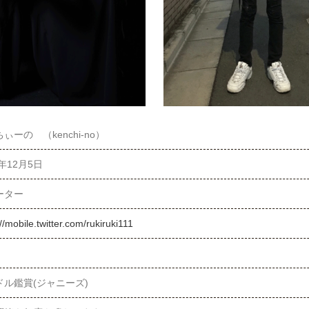
ぃーの （kenchi-no）
6年12月5日
ーター
://mobile.twitter.com/rukiruki111
ドル鑑賞(ジャニーズ)