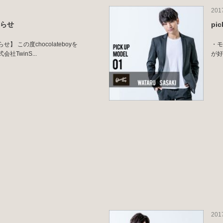
201
知らせ
pi
 この度chocolateboyを
・モ
TwinS...
が好
201