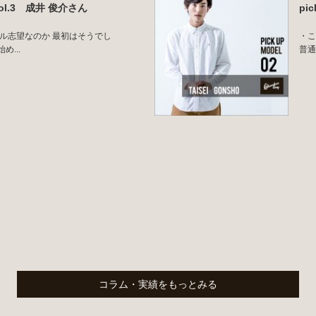
l vol.3 成井 俊介さん
pi
デル志望なのか 最初はそうでし
・こ
...
普通
コラム・実績をもっとみる