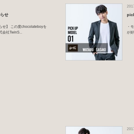
201
知らせ
pi
 この度chocolateboyを
・モ
TwinS...
が好
201