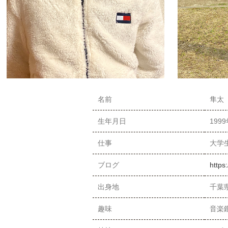
名前
隼太（
生年月日
199
仕事
大学
ブログ
https
出身地
千葉
趣味
音楽