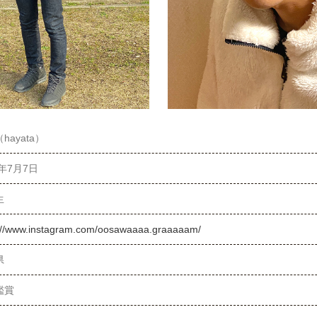
hayata）
9年7月7日
生
://www.instagram.com/oosawaaaa.graaaaam/
県
鑑賞