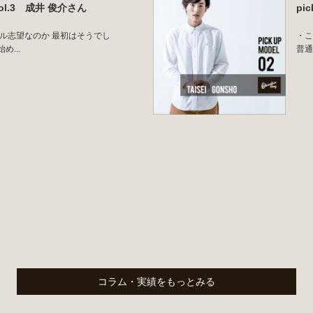
l vol.3 成井 俊介さん
pi
デル志望なのか 最初はそうでし
・こ
...
普通
コラム・実績をもっとみる