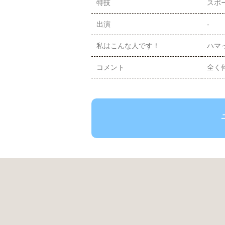
特技
スポ
出演
-
私はこんな人です！
ハマ
コメント
全く