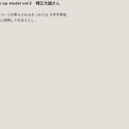
ck up model vol.2 権正大誠さん
ういう仕事をされるきっかけは 大学卒業後、
に就職して社会人とし...