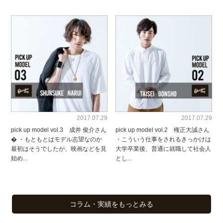
2017.07.29
2017.07.29
pick up model vol.3 成井 俊介さん
pick up model vol.2 権正大誠さん
� ・もともとはモデル志望なのか
・こういう仕事をされるきっかけは
最初はそうでしたが、映画などを見
大学卒業後、普通に就職して社会人
始め...
とし...
コラム・実績をもっとみる