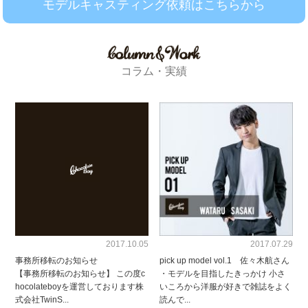
モデルキャスティング依頼はこちらから
コラム・実績
2017.10.05
2017.07.29
事務所移転のお知らせ
pick up model vol.1 佐々木航さん
【事務所移転のお知らせ】 この度c
・モデルを目指したきっかけ 小さ
hocolateboyを運営しております株
いころから洋服が好きで雑誌をよく
式会社TwinS...
読んで...