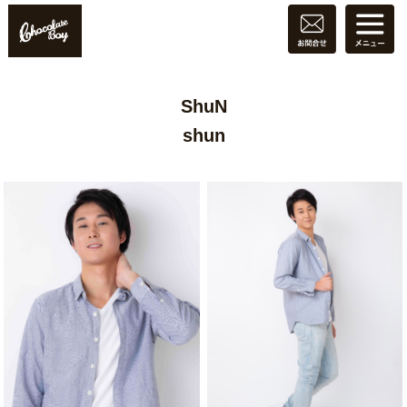
ShuN
shun