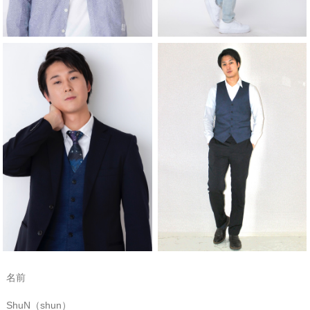
名前
ShuN（shun）