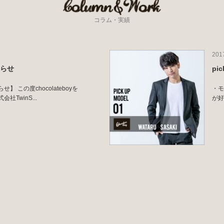
コラム・実績
201
知らせ
pi
 この度chocolateboyを
・モ
TwinS...
が好