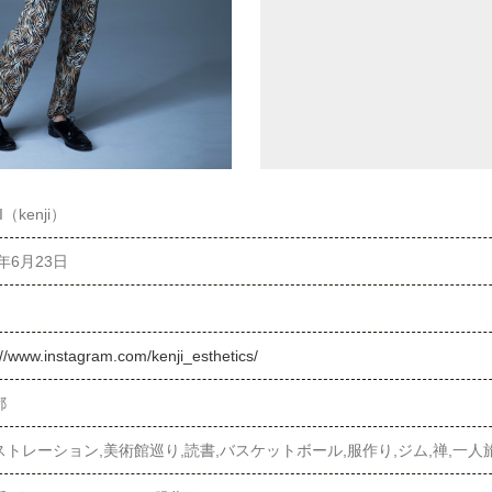
I（kenji）
4年6月23日
://www.instagram.com/kenji_esthetics/
都
ストレーション,美術館巡り,読書,バスケットボール,服作り,ジム,禅,一人