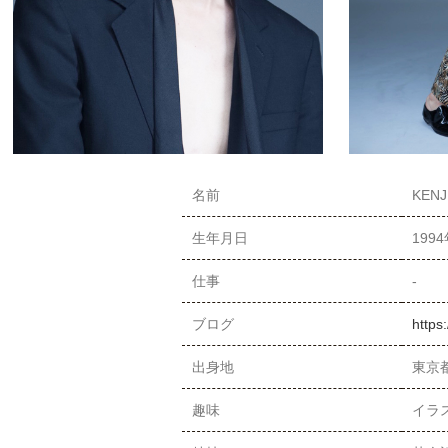
名前
KENJ
生年月日
199
仕事
-
ブログ
https
出身地
東京
趣味
イラ