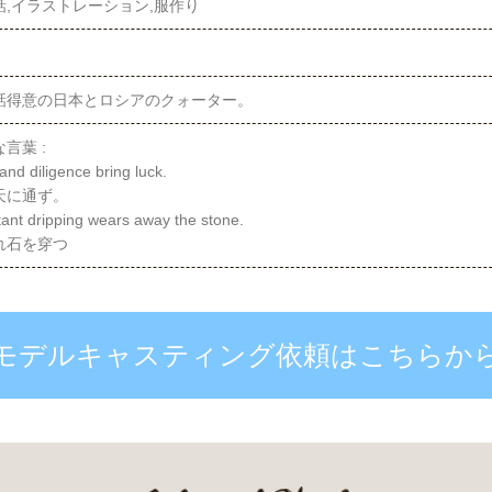
話,イラストレーション,服作り
話得意の日本とロシアのクォーター。
言葉 :
and diligence bring luck.
天に通ず。
ant dripping wears away the stone.
れ石を穿つ
モデルキャスティング依頼はこちらか