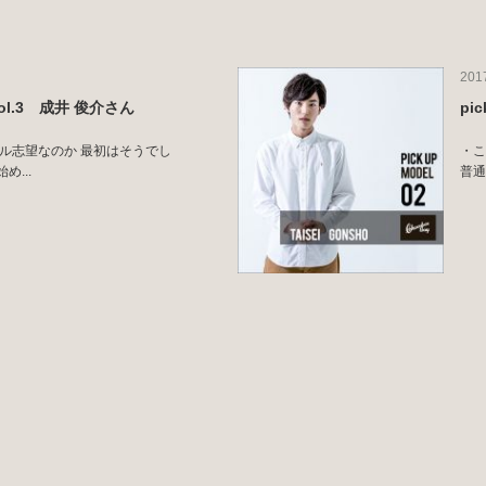
201
l vol.3 成井 俊介さん
pi
デル志望なのか 最初はそうでし
・こ
...
普通