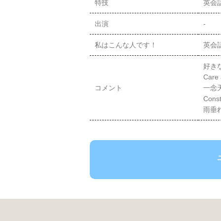
特技
英会
出演
-
私はこんな人です！
英会
好きな
Care 
コメント
一念
Const
雨垂