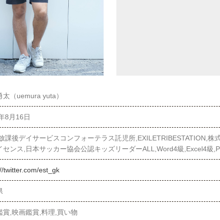
太（uemura yuta）
6年8月16日
放課後デイサービスコンフォーテラス託児所,EXILETRIBESTATION,
センス,日本サッカー協会公認キッズリーダーALL,Word4級,Excel4級,Po
://twitter.com/est_gk
県
鑑賞,映画鑑賞,料理,買い物