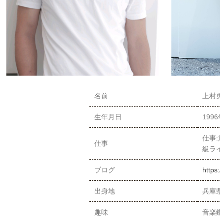
名前
上村勇
生年月日
199
仕事:
仕事
級ライ
ブログ
https
出身地
兵庫
趣味
音楽