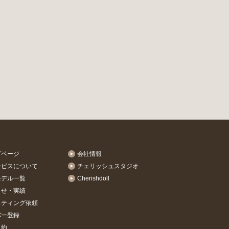
プページ
会社情報
ービスについて
チェリッシュスタジオ
モデル一覧
Cherishdoll
らせ・実績
スティング依頼
バー登録
規約