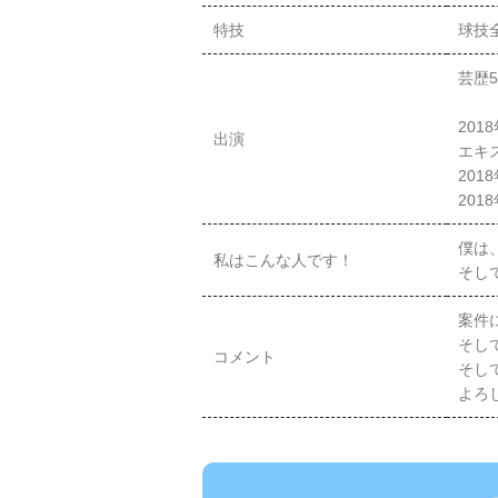
特技
球技
芸歴
20
出演
エキ
201
201
僕は
私はこんな人です！
そし
案件
そし
コメント
そし
よろ