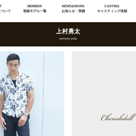
T
MEMBER
NEWS&WORK
CASTING
について
登録モデル一覧
お知らせ・実績
キャスティング依頼
上村勇太
uemura yuta