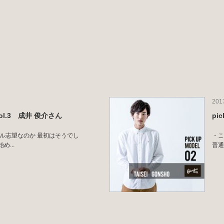
201
l vol.3 成井 俊介さん
pi
デル志望なのか 最初はそうでし
・こ
...
普通