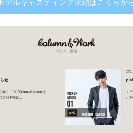
モデルキャスティング依頼はこちらか
コラム・実績
201
知らせ
pi
 この度chocolateboyを
・モ
TwinS...
が好