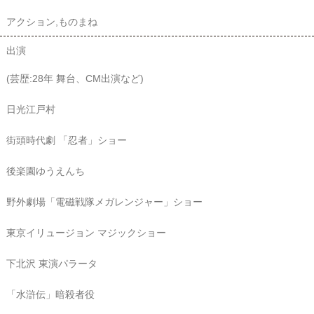
アクション,ものまね
出演
(芸歴:28年 舞台、CM出演など)
日光江戸村
街頭時代劇 「忍者」ショー
後楽園ゆうえんち
野外劇場「電磁戦隊メガレンジャー」ショー
東京イリュージョン マジックショー
下北沢 東演パラータ
「水滸伝」暗殺者役