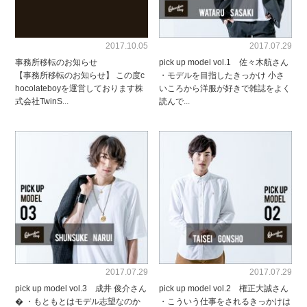
2017.10.05
2017.07.29
事務所移転のお知らせ
pick up model vol.1 佐々木航さん
【事務所移転のお知らせ】 この度c
・モデルを目指したきっかけ 小さ
hocolateboyを運営しております株
いころから洋服が好きで雑誌をよく
式会社TwinS...
読んで...
2017.07.29
2017.07.29
pick up model vol.3 成井 俊介さん
pick up model vol.2 権正大誠さん
� ・もともとはモデル志望なのか
・こういう仕事をされるきっかけは