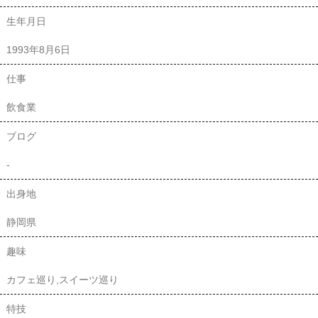
生年月日
1993年8月6日
仕事
飲食業
ブログ
-
出身地
静岡県
趣味
カフェ巡り,スイーツ巡り
特技