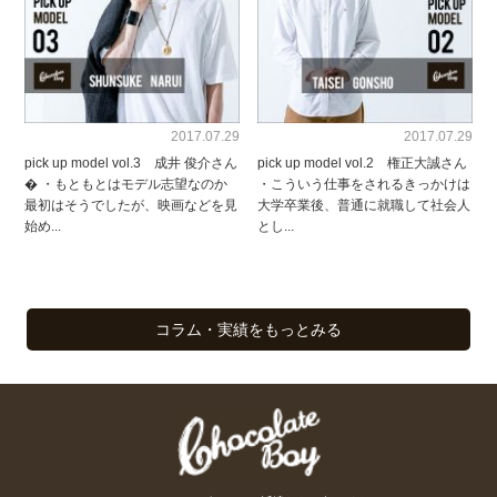
2017.07.29
2017.07.29
pick up model vol.3 成井 俊介さん
pick up model vol.2 権正大誠さん
� ・もともとはモデル志望なのか
・こういう仕事をされるきっかけは
最初はそうでしたが、映画などを見
大学卒業後、普通に就職して社会人
始め...
とし...
コラム・実績をもっとみる