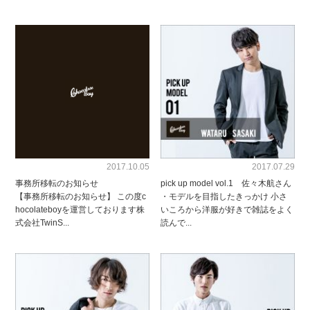
2017.10.05
2017.07.29
事務所移転のお知らせ
pick up model vol.1 佐々木航さん
【事務所移転のお知らせ】 この度c
・モデルを目指したきっかけ 小さ
hocolateboyを運営しております株
いころから洋服が好きで雑誌をよく
式会社TwinS...
読んで...