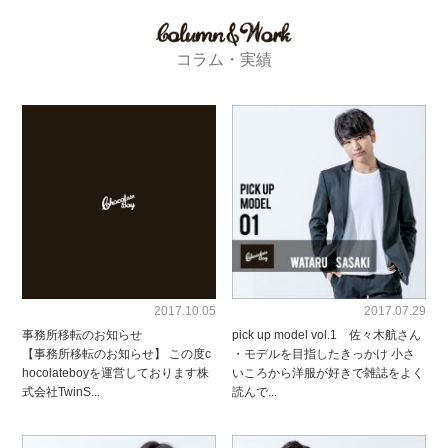
コラム・実績
2017.10.05
2017.07.29
事務所移転のお知らせ
pick up model vol.1 佐々木航さん
【事務所移転のお知らせ】 この度c
・モデルを目指したきっかけ 小さ
hocolateboyを運営しております株
いころから洋服が好きで雑誌をよく
式会社TwinS...
読んで...