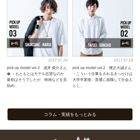
2017.07.29
2017.07.29
pick up model vol.3 成井 俊介さん
pick up model vol.2 権正大誠さん
� ・もともとはモデル志望なのか
・こういう仕事をされるきっかけは
最初はそうでしたが、映画などを見
大学卒業後、普通に就職して社会人
始め...
とし...
コラム・実績をもっとみる