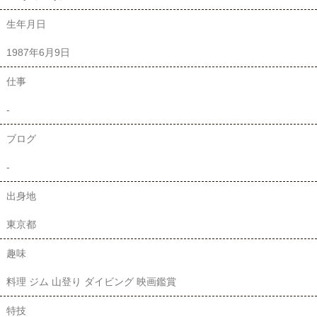
生年月日
1987年6月9日
仕事
-
ブログ
-
出身地
東京都
趣味
料理 ジム 山登り ダイビング 映画鑑賞
特技