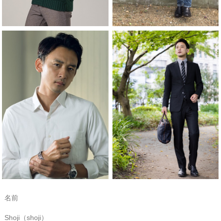
名前
Shoji（shoji）